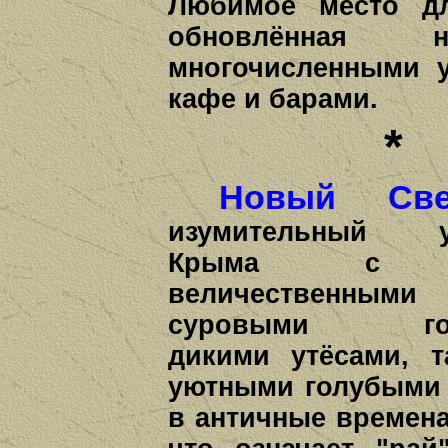
Любимое место дл
обновлённая
многочисленными 
кафе и барами.
*
Новый Све
изумительный у
Крыма с 
величественными
суровыми гор
дикими утёсами, 
уютными голубыми 
в античные времена