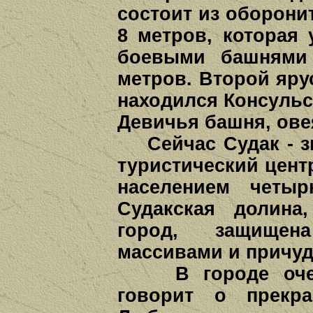
состоит из оборони
8 метров, которая
боевыми башнями 
метров. Второй яру
находился Консульс
Девичья башня, ове
Сейчас Судак - з
туристический цент
населением четыр
Судакская долина
город, защище
массивами и причу
В городе очень
говорит о прекра