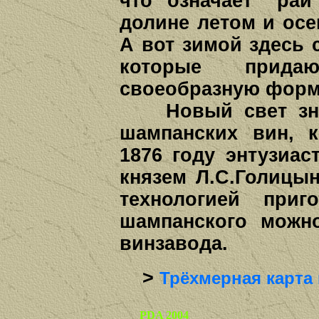
что означает "ра
долине летом и осе
А вот зимой здесь 
которые прида
своеобразную форм
Новый свет знам
шампанских вин, 
1876 году энтузиа
князем Л.С.Голицы
технологией приг
шампанского можн
винзавода.
>
Трёхмерная карта
PDA 2004