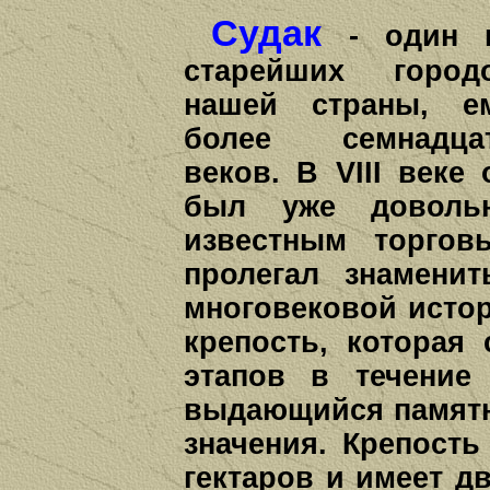
Судак
- один 
старейших город
нашей страны, е
более семнадца
веков. В VIII веке 
был уже доволь
известным торгов
пролегал знамени
многовековой истор
крепость, которая
этапов в течение
выдающийся памятн
значения. Крепость
гектаров и имеет д