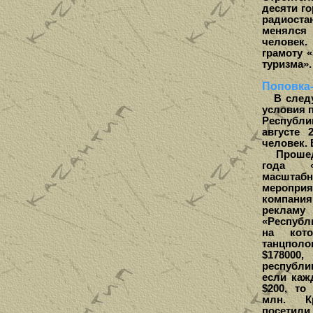
десяти г
радиоста
менялся 
человек.
грамоту 
туризма».
Поповка
В следую
условия 
Республи
августе 
человек. 
Прошедши
года «
масштабн
меропри
компания
рекламу
«Республ
на кот
танцпол
$17800
республи
если каж
$200, то
млн. К
посетили