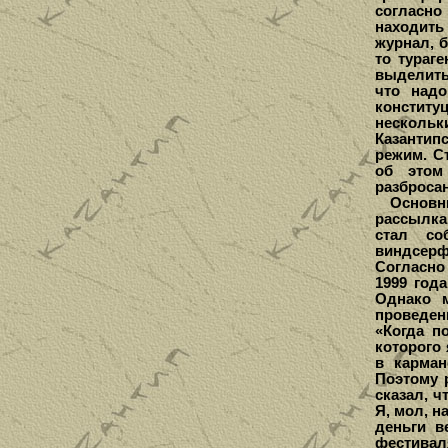
согласн
находить
журнал, б
то тураг
выделитьс
что надо
конститу
нескольк
Казантип
режим. С
об этом
разброса
Основным
рассылка
стал со
виндсерф
Согласно 
1999 год
Однако м
проведе
«Когда п
которого 
в карман
Поэтому 
сказал, ч
Я, мол, н
деньги в
фестивал