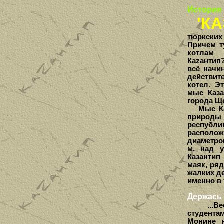
История 
'КА
тюркски
Причем т
котлам
Каzантип?
всё начи
действи
котел. Э
мыс Каза
города Щ
Мыс Каза
природы 
республи
располо
диаметром
м. над 
Казантип
маяк, ря
жалких д
именно в 
Держась 
...Весн
студента
Монине 