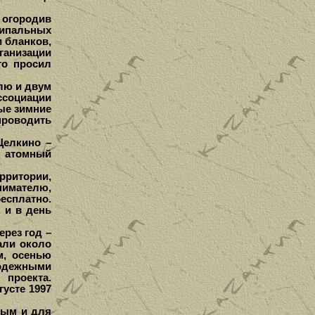
 огородив
ципальных
и бланков,
ганизации
то просил
лю и двум
ассоциации
ные зимние
проводить
Щелкино –
й атомный
рритории,
нимателю,
есплатно.
, и в день
рез год –
али около
м, осенью
одежными
проекта.
густе 1997
вым и для