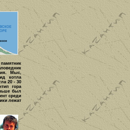
 памятник
аповедник
ния. Мыс,
ид котла
ла 20 - 30
тип гора
аньше был
ент среди
ики лежат