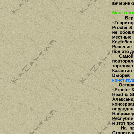
вечеринка
Ментоло
Вернувш
«Территор
Procter &
не обошл
местные
Коктебел
Решение 
под это 
Самой бо
повторял
торговую
Казантип
Выбрав 
конститу
Оставало
«Procter
Head & S
Алексан
консерва
оправда
Наприме
Республи
и этот пр
На пров
Строител