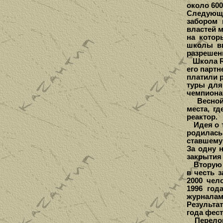
около 600
Следующе
забором 
властей м
на котор
школы ви
разрешени
Школа RF
его партн
платили р
туры для
чемпиона
Весной 1
места, г
реактор.
Идея о т
родилась
ставшему
За одну н
закрытия
Вторую в
в честь 
2000 чел
1996 го
журнала
Результат
года фест
Переломн