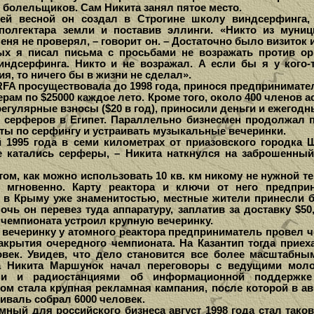
 болельщиков. Сам Никита занял пятое место.
й весной он создал в Строгине школу виндсерфинга,
полгектара земли и поставив эллинги. «Никто из муни
еня не проверял, – говорит он. – Достаточно было визиток 
ых я писал письма с просьбами не возражать против ор
ндсерфинга. Никто и не возражал. А если бы я у кого-
я, то ничего бы в жизни не сделал».
A просуществовала до 1998 года, принося предпринимате
ерам по $25000 каждое лето. Кроме того, около 400 членов 
егулярные взносы ($20 в год), приносили деньги и ежегод
 серферов в Египет. Параллельно бизнесмен продолжал 
ты по серфингу и устраивать музыкальные вечеринки.
995 года в семи километрах от приазовского городка 
де катались серферы, – Никита наткнулся на заброшенны
ом, как можно использовать 10 кв. км никому не нужной те
 мгновенно. Карту реактора и ключи от него предпри
 в Крыму уже знаменитостью, местные жители принесли б
очь он перевез туда аппаратуру, заплатив за доставку $50
 чемпионата устроил крупную вечеринку.
ечеринку у атомного реактора предприниматель провел че
закрытия очередного чемпионата. На Казантип тогда приех
овек. Увидев, что дело становится все более масштабны
да Никита Маршунок начал переговоры с ведущими мол
ми и радиостанциями об информационной поддержке 
ом стала крупная рекламная кампания, после которой в ав
иваль собрал 6000 человек.
ый для российского бизнеса август 1998 года стал тако