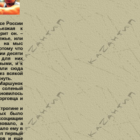
осе России
ъезжая к
рит он. –
ежье, или
а на мыс
отому что
нии десяти
 для них
ными, и к
тали сюда
ез всякой
нуть.
Маршунок
ь соленый
ановилось
орговца и
трогине и
рых было
социации
вовало, а
ало ему в
ип первый
нов и еще