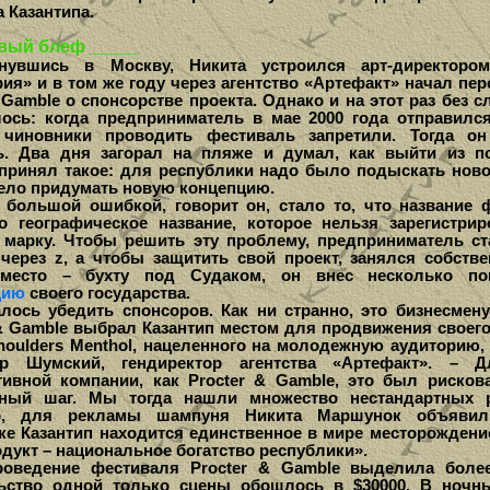
 Казантипа.
вый блеф _____
ись в Москву, Никита устроился арт-директоро
ия» и в том же году через агентство «Артефакт» начал пе
 Gamble о спонсорстве проекта. Однако и на этот раз без 
ось: когда предприниматель в мае 2000 года отправилс
 чиновники проводить фестиваль запретили. Тогда он
ь. Два дня загорал на пляже и думал, как выйти из п
принял такое: для республики надо было подыскать ново
дело придумать новую концепцию.
льшой ошибкой, говорит он, стало то, что название 
о географическое название, которое нельзя зарегистрир
 марку. Чтобы решить эту проблему, предприниматель ст
 через z, а чтобы защитить свой проект, занялся собств
место – бухту под Судаком, он внес несколько по
цию
своего государства.
сь убедить спонсоров. Как ни странно, это бизнесмену
 & Gamble выбрал Казантип местом для продвижения своег
houlders Menthol, нацеленного на молодежную аудиторию, 
др Шумский, гендиректор агентства «Артефакт». – Д
тивной компании, как Procter & Gamble, это был рисков
нный шаг. Мы тогда нашли множество нестандартных р
р, для рекламы шампуня Никита Маршунок объявил
ке Казантип находится единственное в мире месторождени
одукт – национальное богатство республики».
едение фестиваля Procter & Gamble выделила более 
ьство одной только сцены обошлось в $30000. В ночн