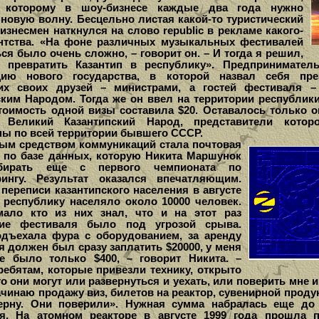
о которому в шоу-бизнесе каждые два года нужно
 новую волну. Бесцельно листая какой-то туристический
изнесмен наткнулся на слово republic в рекламе какого-
ентства. «На фоне различных музыкальных фестивалей
я было очень сложно, – говорит он. – И тогда я решил,
 превратить Казантип в республику». Предпринимател
цию нового государства, в которой назвал себя пре
их своих друзей – министрами, а гостей фестиваля 
ским Народом. Тогда же он ввел на территории республик
тоимость одной визы составила $20. Оставалось только о
 Великий Казантипский Народ, представители котор
ны по всей территории бывшего СССР.
 средством коммуникаций стала почтовая
 по базе данных, которую Никита Маршунок
бирать еще с первого чемпионата по
ингу. Результат оказался впечатляющим.
переписи казантипского населения в августе
а республику населяло около 10000 человек.
ало кто из них знал, что и на этот раз
ние фестиваля было под угрозой срыва.
одъехала фура с оборудованием, за аренду
я должен был сразу заплатить $20000, у меня
е было только $400, – говорит Никита. –
ребятам, которые привезли технику, открыто
то они могут или развернуться и уехать, или поверить мне и
ачинаю продажу виз, билетов на реактор, сувенирной проду
ерну. Они поверили». Нужная сумма набралась еще до
я. На атомном реакторе в августе 1999 года прошла 