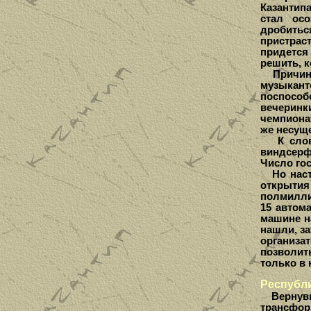
Казантипа
стал осо
дробить
пристрас
придется
решить, к
Причиной
музыкант
поспосо
вечеринк
чемпионат
же несущ
К слову,
виндсерф
Число гос
Но насто
открытия
полмилли
15 автом
машине н
нашли, з
организа
позволит
только в 
Республи
Вернувши
трансфор