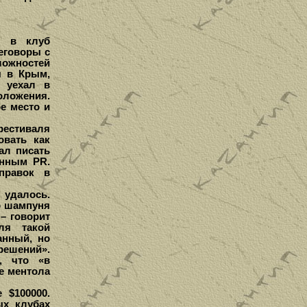
м в клуб
реговоры с
сложностей
я в Крым,
 уехал в
оложения.
е место и
фестиваля
овать как
ал писать
енным PR.
правок в
 удалось.
о шампуня
– говорит
ля такой
анный, но
ешений».
, что «в
е ментола
$100000.
ых клубах