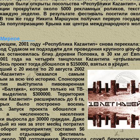
ородов были открыты посольства «Республики Каzантип», 
нции прокрутили около 5000 рекламных роликов, текс
каждую неделю. В результате фестиваль посетили око
 В том же году Никита Маршунок получил первую госуда
«За популяризацию Крыма как центра международного мо
-Мирное _____
щем, 2001 году «Республика Каzантип» снова переехала
под Судаком не подходили для проведения крупного шоу-ф
ка остановилась близ деревни Поповка, в 30 км от Евп
2001 года на четырех танцполах Каzантипа «отрывали
Весь проект тогда обошелся в $150000, взятых в кредит.
й с 20 июля по 20 августа 2002
Каzантип» оказался самым
ым за всю его историю. Спонсором
ятия выступила пивоваренная
 «Балтика», которая только на ТВ-
 выделила $300000. Территория
ики Каzантип» расширилась до 6 га,
орых было построено восемь
ов. Запуск проекта обошелся в
0, а численность населения
ки выросла до 30000 граждан. Даже
дый из них за этот месяц потратил
 оборот мероприятия составил $6
роме отдыхающих фестиваль
 около 300 сотрудников Интерпола, служб безопасности