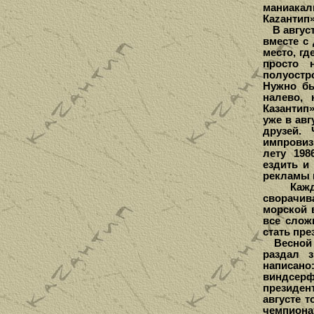
маниакал
Каzантип»
В августе
вместе с
место, гд
просто 
полуостр
Нужно бы
налево,
Казантип
уже в авг
друзей.
импровиз
лету 198
ездить и
рекламы п
Каждый 
сворачив
морской 
все слож
стать пре
Весной 1
раздал 
написан
виндсерф
президен
августе 
чемпиона