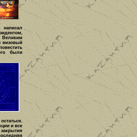
ь написал
зидентом,
– Великим
и визовый
повестить
ого были
 остаться.
кции и все
 закрытия
последняя