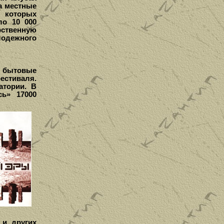
а местные
т которых
ло 10 000
рственную
лодежного
: бытовые
естиваля.
атории. В
сь» 17000
 и других