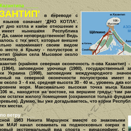
Каzантипа _____
ЗАНТИП'
в переводе с
х языков означает 'ДНО КОТЛА'.
ут дно котла и какое отношение к
 имеет нынешняя Республика
 Да, самое непосредственное! Ведь
налось с тех мест, которые внешне
тельно напоминают своим видом
то место в Крыму - полуостров и
нтип (район села Мысовое около
елкино).
нтип (крайняя северная оконечность п-ова Казантип) -
(1964), заповедное урочище (1980), государственный з
ки Украина (1998), заповедник международного значе
женый на северной оконечности полуострова имеет в
 около 3 - 4 км, средняя высота 30 - 40 м., уровень дна кот
уровнем моря. Максимально высокая точка мыса Казан
 106 м., находится на востоке, на вершине гряды; там р
дом остатки жилого помещения (сохранился только фундам
еревьев). Думаю, вы уже догадываетесь, что корни Республ
тех местах.
по ветру _____
ой 1983 Никита Маршунок вместе со знакомыми
ми МАИ начал осваивать на подмосковных озерах в
новый экстремальный вид спорта – виндсерфинг. С