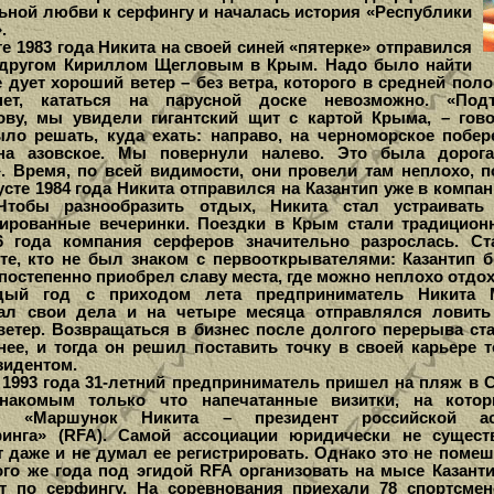
ьной любви к серфингу и началась история «Республики
.
 1983 года Никита на своей синей «пятерке» отправился
 другом Кириллом Щегловым в Крым. Надо было найти
е дует хороший ветер – без ветра, которого в средней пол
нет, кататься на парусной доске невозможно. «Под
ову, мы увидели гигантский щит с картой Крыма, – гово
ло решать, куда ехать: направо, на черноморское побер
 на азовское. Мы повернули налево. Это была дорог
». Время, по всей видимости, они провели там неплохо, п
усте 1984 года Никита отправился на Казантип уже в компа
 Чтобы разнообразить отдых, Никита стал устраивать
ированные вечеринки. Поездки в Крым стали традицион
6 года компания серферов значительно разрослась. С
 те, кто не был знаком с первооткрывателями: Казантип б
остепенно приобрел славу места, где можно неплохо отдох
год с приходом лета предприниматель Никита 
ал свои дела и на четыре месяца отправлялся ловит
ветер. Возвращаться в бизнес после долгого перерыва ст
нее, и тогда он решил поставить точку в своей карьере т
зидентом.
993 года 31-летний предприниматель пришел на пляж в С
знакомым только что напечатанные визитки, на кото
о: «Маршунок Никита – президент российской ас
инга» (RFA). Самой ассоциации юридически не сущест
т даже и не думал ее регистрировать. Однако это не помеш
того же года под эгидой RFA организовать на мысе Казант
т по серфингу. На соревнования приехали 78 спортсме