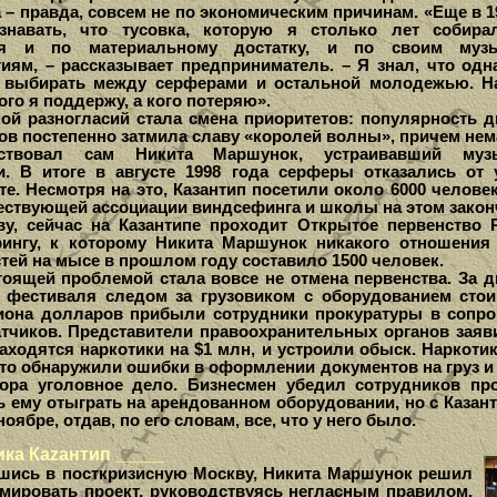
 – правда, совсем не по экономическим причинам. «Еще в 1
знавать, что тусовка, которую я столько лет собира
ся и по материальному достатку, и по своим муз
тиям, – рассказывает предприниматель. – Я знал, что од
 выбирать между серферами и остальной молодежью. 
ого я поддержу, а кого потеряю».
 разногласий стала смена приоритетов: популярность д
ов постепенно затмила славу «королей волны», причем нем
бствовал сам Никита Маршунок, устраивавший муз
и. В итоге в августе 1998 года серферы отказались от 
е. Несмотря на это, Казантип посетили около 6000 челове
ествующей ассоциации виндсефинга и школы на этом закон
 сейчас на Казантипе проходит Открытое первенство 
ингу, к которому Никита Маршунок никакого отношения 
тей на мысе в прошлом году составило 1500 человек.
ящей проблемой стала вовсе не отмена первенства. За д
 фестиваля следом за грузовиком с оборудованием сто
она долларов прибыли сотрудники прокуратуры в сопр
атчиков. Представители правоохранительных органов заяви
аходятся наркотики на $1 млн, и устроили обыск. Наркотик
ато обнаружили ошибки в оформлении документов на груз и 
тора уголовное дело. Бизнесмен убедил сотрудников пр
ь ему отыграть на арендованном оборудовании, но с Казант
ноябре, отдав, по его словам, все, что у него было.
ка Каzантип _____
сь в посткризисную Москву, Никита Маршунок решил
мировать проект, руководствуясь негласным правилом,