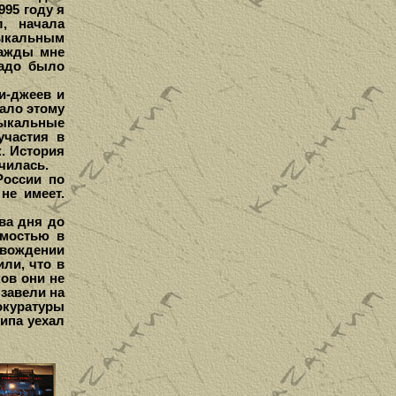
995 году я
л, начала
ыкальным
нажды мне
Надо было
и-джеев и
ало этому
ыкальные
участия в
к. История
чилась.
России по
не имеет.
ва дня до
имостью в
овождении
ли, что в
ов они не
завели на
окуратуры
ипа уехал